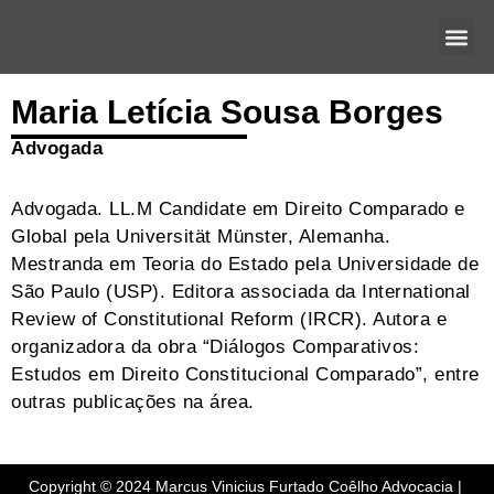
O ES
ÁREAS DE
Maria Letícia Sousa Borges
Advogada
Advogada. LL.M Candidate em Direito Comparado e
Global pela Universität Münster, Alemanha.
Mestranda em Teoria do Estado pela Universidade de
São Paulo (USP). Editora associada da International
Review of Constitutional Reform (IRCR). Autora e
organizadora da obra “Diálogos Comparativos:
Estudos em Direito Constitucional Comparado”, entre
outras publicações na área.
Copyright © 2024 Marcus Vinicius Furtado Coêlho Advocacia | 