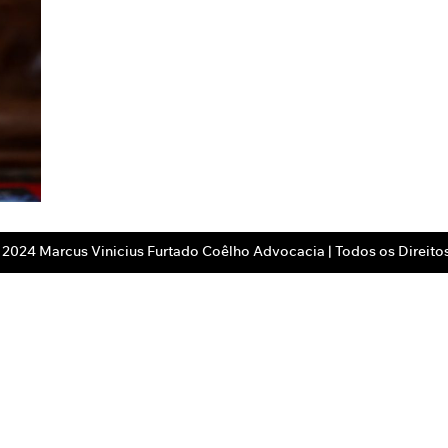
 2024 Marcus Vinicius Furtado Coêlho Advocacia | Todos os Direito