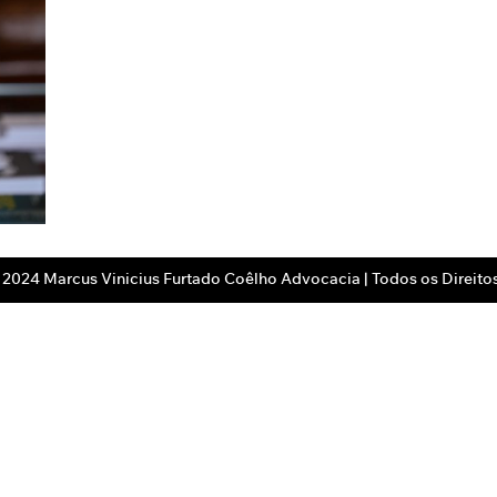
 2024 Marcus Vinicius Furtado Coêlho Advocacia | Todos os Direito